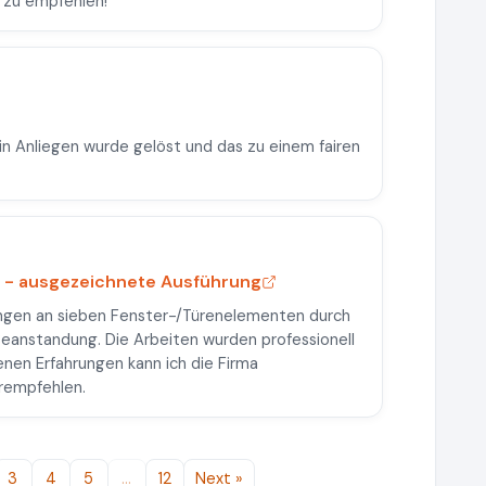
r zu empfehlen!
ein Anliegen wurde gelöst und das zu einem fairen
g - ausgezeichnete Ausführung
ungen an sieben Fenster-/Türenelementen durch
Beanstandung. Die Arbeiten wurden professionell
nen Erfahrungen kann ich die Firma
rempfehlen.
3
4
5
…
12
Next »