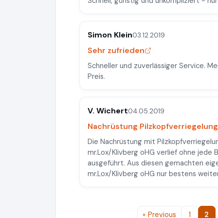
Schnell, günstig und unkompliziert - nu
Simon Klein
03.12.2019
Sehr zufrieden
Schneller und zuverlässiger Service. M
Preis.
V. Wichert
04.05.2019
Nachrüstung Pilzkopfverriegelun
Die Nachrüstung mit Pilzkopfverriegel
mr.Lox/Klivberg oHG verlief ohne jede 
ausgeführt. Aus diesen gemachten eige
mr.Lox/Klivberg oHG nur bestens weite
« Previous
1
2