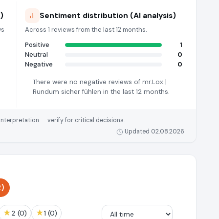
)
Sentiment distribution (AI analysis)
ws
Across 1 reviews from the last 12 months.
Positive
1
Neutral
0
Negative
0
There were no negative reviews of mr.Lox |
Rundum sicher fühlen in the last 12 months.
rpretation — verify for critical decisions.
Updated 02.08.2026
2)
★
★
2 (0)
1 (0)