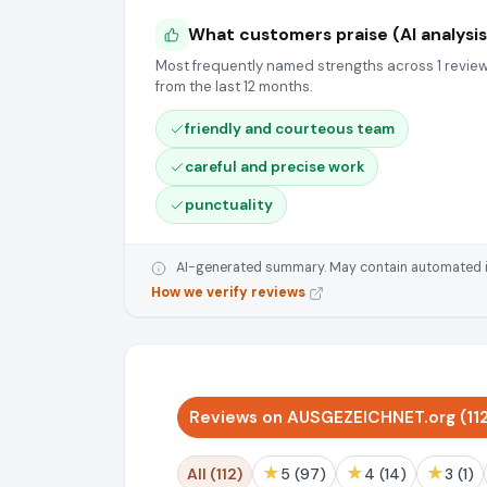
What customers praise (AI analysis
Most frequently named strengths across 1 revie
from the last 12 months.
friendly and courteous team
careful and precise work
punctuality
AI-generated summary. May contain automated inte
How we verify reviews
Reviews on AUSGEZEICHNET.org (11
★
★
★
All (112)
5 (97)
4 (14)
3 (1)