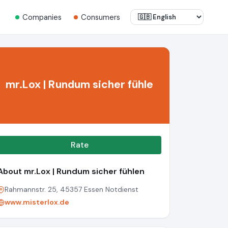
Companies
Consumers
mr.Lox | Rundum sicher fühle
Rate
About mr.Lox | Rundum sicher fühlen
Rahmannstr. 25, 45357 Essen Notdienst
www.misterlox.de