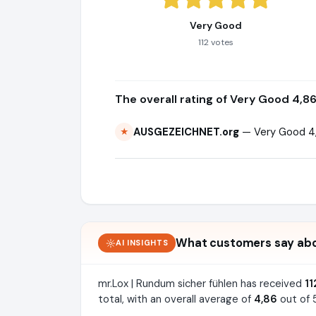
Very Good
112 votes
The overall rating of Very Good 4,8
AUSGEZEICHNET.org
— Very Good 4,
★
What customers say abou
AI INSIGHTS
mr.Lox | Rundum sicher fühlen has received
11
total, with an overall average of
4,86
out of 5