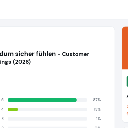
ndum sicher fühlen
- Customer
ings (2026)
5
87%
4
13%
3
1%