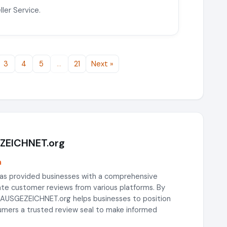
ler Service.
3
4
5
…
21
Next »
EZEICHNET.org
m
as provided businesses with a comprehensive
gate customer reviews from various platforms. By
, AUSGEZEICHNET.org helps businesses to position
sumers a trusted review seal to make informed