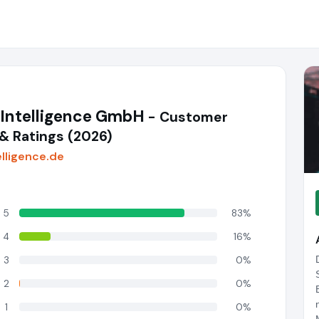
 Intelligence GmbH
- Customer
& Ratings (2026)
lligence.de
5
83%
4
16%
3
0%
2
0%
1
0%