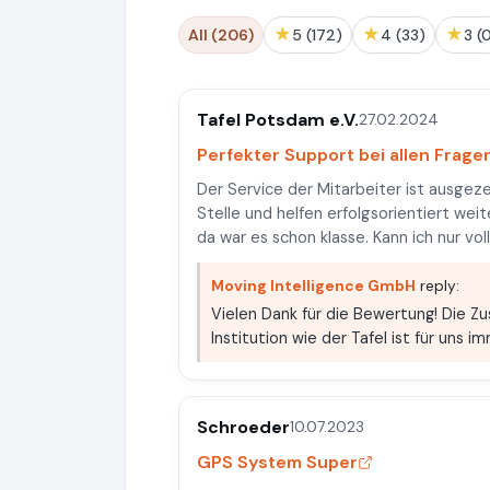
★
★
★
All (206)
5 (172)
4 (33)
3 (
Tafel Potsdam e.V.
27.02.2024
Perfekter Support bei allen Frag
Der Service der Mitarbeiter ist ausgeze
Stelle und helfen erfolgsorientiert weit
da war es schon klasse. Kann ich nur vo
Moving Intelligence GmbH
reply:
Vielen Dank für die Bewertung! Die Z
Institution wie der Tafel ist für uns 
Schroeder
10.07.2023
GPS System Super