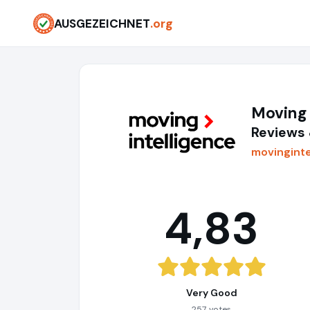
AUSGEZEICHNET
.org
Moving
Reviews 
movinginte
4,83
Very Good
257 votes