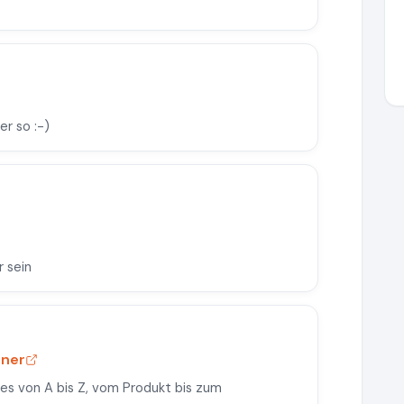
r so :-)
r sein
tner
lles von A bis Z, vom Produkt bis zum