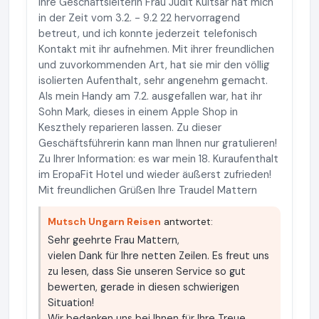
Ihre Geschäftsleiterin Frau Judit Kultsár hat mich
in der Zeit vom 3.2. - 9.2 22 hervorragend
betreut, und ich konnte jederzeit telefonisch
Kontakt mit ihr aufnehmen. Mit ihrer freundlichen
und zuvorkommenden Art, hat sie mir den völlig
isolierten Aufenthalt, sehr angenehm gemacht.
Als mein Handy am 7.2. ausgefallen war, hat ihr
Sohn Mark, dieses in einem Apple Shop in
Keszthely reparieren lassen. Zu dieser
Geschäftsführerin kann man Ihnen nur gratulieren!
Zu Ihrer Information: es war mein 18. Kuraufenthalt
im EropaFit Hotel und wieder äußerst zufrieden!
Mit freundlichen Grüßen Ihre Traudel Mattern
Mutsch Ungarn Reisen
antwortet:
Sehr geehrte Frau Mattern,
vielen Dank für Ihre netten Zeilen. Es freut uns
zu lesen, dass Sie unseren Service so gut
bewerten, gerade in diesen schwierigen
Situation!
Wir bedanken uns bei Ihnen für Ihre Treue ,