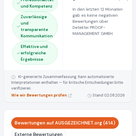
und Kompetenz
In den letzten 12 Monaten
gab es keine negativen
Zuverlässige
Bewertungen über
und
Detektei PROOF-
transparente
MANAGEMENT GMBH.
Kommunikation
Effektive und
erfolgreiche
Ergebnisse
KI-generierte Zusammenfassung. Kann automatisierte
Interpretationen enthalten — für kritische Entscheidungen bitte
verifizieren.
Wie wir Bewertungen prüfen
Stand 02.08.2026
Bewertungen auf AUSGEZEICHNET.org (414)
Externe Bewertungen