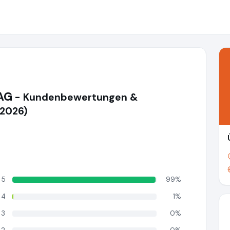
 AG
- Kundenbewertungen &
(2026)
5
99%
4
1%
3
0%