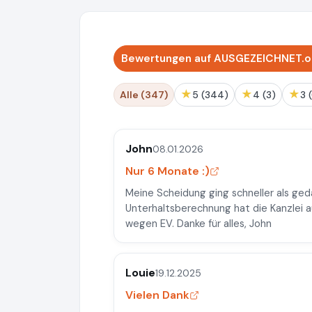
Bewertungen auf AUSGEZEICHNET.o
★
★
★
Alle (347)
5 (344)
4 (3)
3
John
08.01.2026
Nur 6 Monate :)
Meine Scheidung ging schneller als ged
Unterhaltsberechnung hat die Kanzlei 
wegen EV. Danke für alles, John
Louie
19.12.2025
Vielen Dank