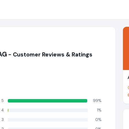
 AG
- Customer Reviews & Ratings
5
99%
4
1%
3
0%