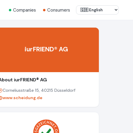
Companies
Consumers
iurFRIEND® AG
About iurFRIEND® AG
Corneliusstraße 15, 40215 Düsseldorf
www.scheidung.de