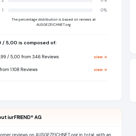
2
0%
1
0%
The percentage distribution is based on reviews at
AUSGEZEICHNET.org
0 / 5,00 is composed of:
99 / 5,00 from 346 Reviews
view →
from 1.108 Reviews
view →
ut iurFRIEND® AG
tomer reviews on AUSGEZEICHNET.org in total, with an