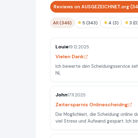
Reviews on AUSGEZEICHNET.org (3
★
★
★
All (346)
5 (343)
4 (3)
3 (0
Louie
19.12.2025
Vielen Dank
Ich bewerte den Scheidungsservice sehr
NL
John
17.11.2025
Zeitersparnis Onlinescheidng
Die Möglichkeit, die Scheidung online 
viel Stress und Aufwand gespart. Ich bin