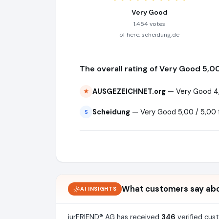
Very Good
1.454 votes
of here, scheidung.de
The overall rating of Very Good 5,0
AUSGEZEICHNET.org
— Very Good 4,
★
Scheidung
— Very Good 5,00 / 5,00 
S
What customers say abo
AI INSIGHTS
iurFRIEND® AG has received
346
verified cus