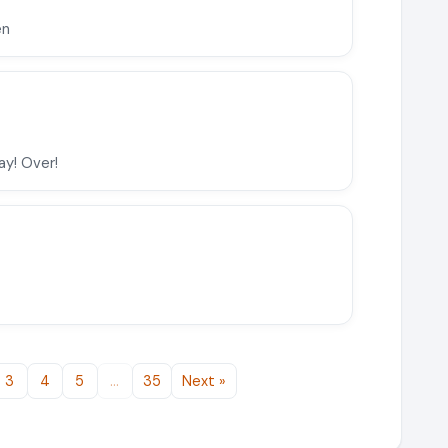
en
ay! Over!
3
4
5
…
35
Next »