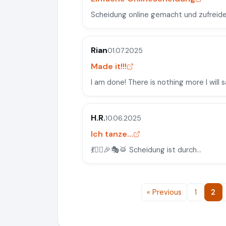
Scheidung online gemacht und zufreid
Rian
01.07.2025
Made it!!!
I am done! There is nothing more I will s
H.R.
10.06.2025
Ich tanze...
💃👯‍♂️🎉🎭🥁 Scheidung ist durch...
« Previous
1
2