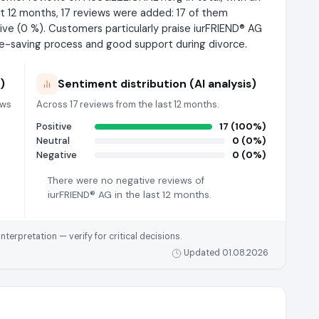
ast 12 months, 17 reviews were added: 17 of them
ive (0 %). Customers particularly praise iurFRIEND® AG
time-saving process and good support during divorce.
)
Sentiment distribution (AI analysis)
ews
Across 17 reviews from the last 12 months.
Positive
17 (100%)
Neutral
0 (0%)
Negative
0 (0%)
There were no negative reviews of
iurFRIEND® AG in the last 12 months.
rpretation — verify for critical decisions.
Updated 01.08.2026