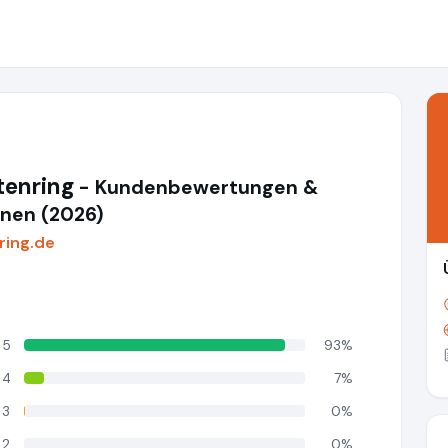
tenring
- Kundenbewertungen &
nen (2026)
ring.de
5
93%
4
7%
3
0%
2
0%