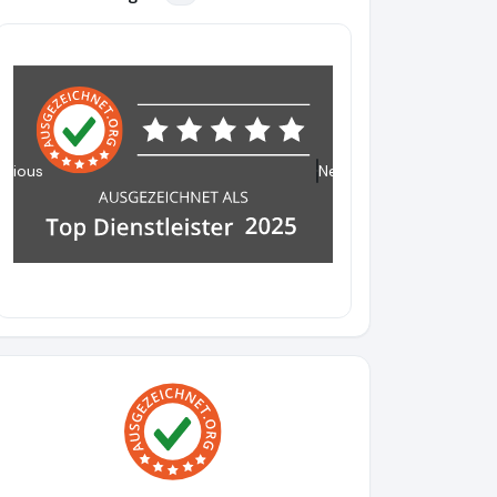
evious
Next