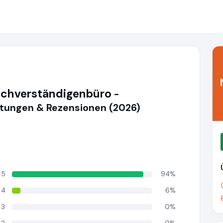
achverständigenbüro
-
ungen & Rezensionen (2026)
5
94%
4
6%
3
0%