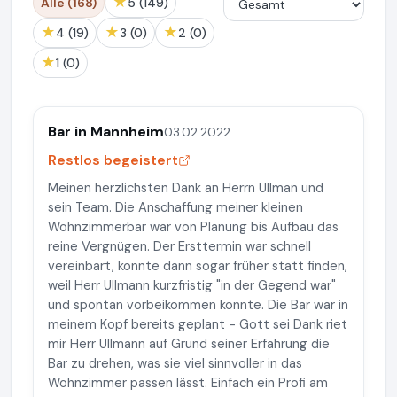
★
Alle (168)
5 (149)
★
★
★
4 (19)
3 (0)
2 (0)
★
1 (0)
Bar in Mannheim
03.02.2022
Restlos begeistert
Meinen herzlichsten Dank an Herrn Ullman und
sein Team. Die Anschaffung meiner kleinen
Wohnzimmerbar war von Planung bis Aufbau das
reine Vergnügen. Der Ersttermin war schnell
vereinbart, konnte dann sogar früher statt finden,
weil Herr Ullmann kurzfristig "in der Gegend war"
und spontan vorbeikommen konnte. Die Bar war in
meinem Kopf bereits geplant - Gott sei Dank riet
mir Herr Ullmann auf Grund seiner Erfahrung die
Bar zu drehen, was sie viel sinnvoller in das
Wohnzimmer passen lässt. Einfach ein Profi am