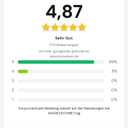
4,87
Sehr Gut
375 Bewertungen
von hier, google.de, golocal.de,
kennstdueinen.de
5
89%
4
11%
3
0%
2
0%
1
0%
Die prozentuale Verteilung basiert auf den Bewertungen bei
AUSGEZEICHNET.org