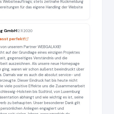
s Websiteauftrags; stets zeitnahe Rückmeldung
ereitungen für das eigene Handling der Website
lag GmbH
12.11.2020
asst perfekt!
gt von unserem Partner WEBGALAXIE!
ht auf der Grundlage eines einzigen Projektes
keit, gegenseitiges Verständnis und die
rbeit auszeichnen. Als unsere neue Homepage
 ging, waren wir schon äußerst beeindruckt über
s. Damals war es auch die absolut service- und
erzeugte. Dieser Eindruck hat bis heute nicht
ie viele positive Effekte uns die Zusammenarbeit
chleswig-Holstein bis Südtirol, von Luxemburg
räsentation abhängt und wie wichtig es ist, seine
erb zu behaupten. Unser besonderer Dank gilt
e persönlichen Anliegen engagiert und