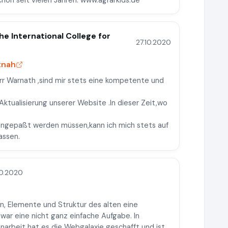
schon seit vielen Jahren. www.agrarkids.de
he International College for
27.10.2020
tnah
r Warnath ,sind mir stets eine kompetente und
ktualisierung unserer Website .In dieser Zeit,wo
angepaßt werden müssen,kann ich mich stets auf
assen.
10.2020
en, Elemente und Struktur des alten eine
ar eine nicht ganz einfache Aufgabe. In
rbeit hat es die Webgalaxie geschafft und ist