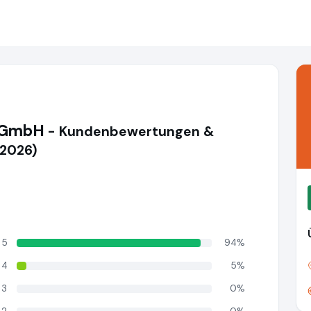
e GmbH
- Kundenbewertungen &
(2026)
5
94%
4
5%
3
0%