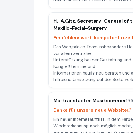
unkompliziert zur Stelle ist – und das 
H.-A.Gitt, Secretary-General of t
Maxillo-Facial-Surgery
Empfehlenswert, kompetent u.zei
Das Webgalaxie Team,insbesondere Her
vor allem zeitnahe
Unterstützung bei der Gestaltung und A
Kongreßtermine und
Informationen häufig neu beraten und 
hilfreiche Umsetzung auf der Seite verl
Markranstädter Musiksommer
19.
Danke für unsere neue Website
Ein neuer Internetauftritt, in dem Farb
Wiedererkennung noch möglich macht, w
angenehmer, unkomplizierter Zusammena