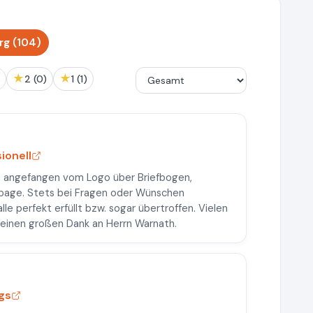
g (104)
★
★
2 (0)
1 (1)
ionell
, angefangen vom Logo über Briefbogen,
epage. Stets bei Fragen oder Wünschen
le perfekt erfüllt bzw. sogar übertroffen. Vielen
l einen großen Dank an Herrn Warnath.
gs