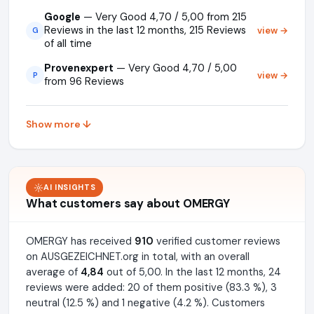
Google
— Very Good 4,70 / 5,00 from 215
Reviews in the last 12 months, 215 Reviews
view →
G
of all time
Provenexpert
— Very Good 4,70 / 5,00
view →
P
from 96 Reviews
Show more ↓
AI INSIGHTS
What customers say about OMERGY
OMERGY has received
910
verified customer reviews
on AUSGEZEICHNET.org in total, with an overall
average of
4,84
out of 5,00. In the last 12 months, 24
reviews were added: 20 of them positive (83.3 %), 3
neutral (12.5 %) and 1 negative (4.2 %). Customers