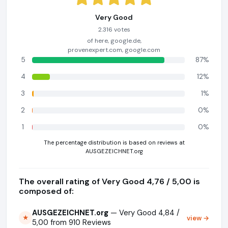
Very Good
2.316 votes
of here, google.de,
provenexpert.com, google.com
5
87%
4
12%
3
1%
2
0%
1
0%
The percentage distribution is based on reviews at
AUSGEZEICHNET.org
The overall rating of Very Good 4,76 / 5,00 is
composed of:
AUSGEZEICHNET.org
— Very Good 4,84 /
view →
★
5,00 from 910 Reviews