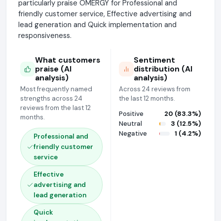
particularly praise OMERGY for Professional and
friendly customer service, Effective advertising and
lead generation and Quick implementation and
responsiveness.
What customers
Sentiment
praise (AI
distribution (AI
analysis)
analysis)
Most frequently named
Across 24 reviews from
strengths across 24
the last 12 months.
reviews from the last 12
Positive
20 (83.3%)
months.
Neutral
3 (12.5%)
Negative
1 (4.2%)
Professional and
friendly customer
service
Effective
advertising and
lead generation
Quick