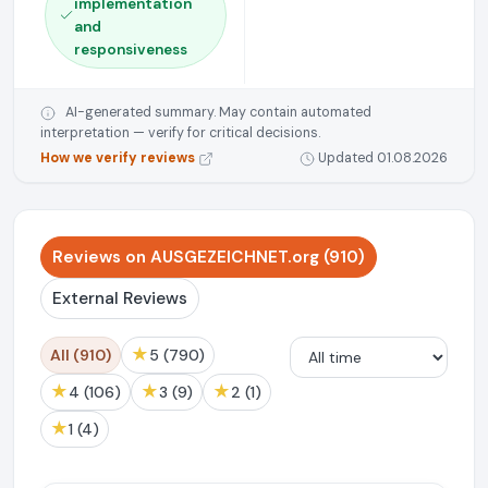
implementation
and
responsiveness
AI-generated summary. May contain automated
interpretation — verify for critical decisions.
How we verify reviews
Updated 01.08.2026
Reviews on AUSGEZEICHNET.org (910)
External Reviews
★
All (910)
5 (790)
★
★
★
4 (106)
3 (9)
2 (1)
★
1 (4)