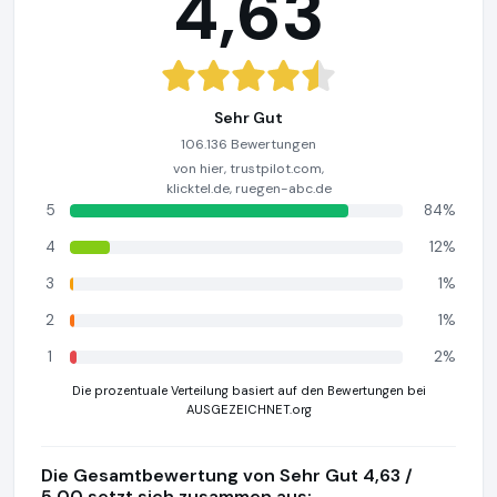
4,63
Sehr Gut
106.136 Bewertungen
von hier, trustpilot.com,
klicktel.de, ruegen-abc.de
5
84%
4
12%
3
1%
2
1%
1
2%
Die prozentuale Verteilung basiert auf den Bewertungen bei
AUSGEZEICHNET.org
Die Gesamtbewertung von Sehr Gut 4,63 /
5,00 setzt sich zusammen aus: