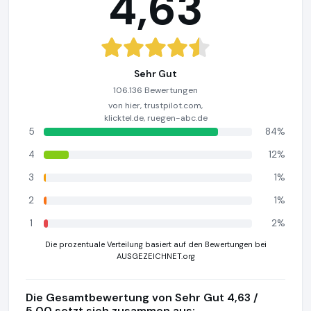
4,63
Sehr Gut
106.136 Bewertungen
von hier, trustpilot.com,
klicktel.de, ruegen-abc.de
5
84%
4
12%
3
1%
2
1%
1
2%
Die prozentuale Verteilung basiert auf den Bewertungen bei
AUSGEZEICHNET.org
Die Gesamtbewertung von Sehr Gut 4,63 /
5,00 setzt sich zusammen aus: