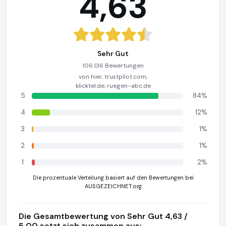
4,63
Sehr Gut
106.136 Bewertungen
von hier, trustpilot.com,
klicktel.de, ruegen-abc.de
5
84%
4
12%
3
1%
2
1%
1
2%
Die prozentuale Verteilung basiert auf den Bewertungen bei
AUSGEZEICHNET.org
Die Gesamtbewertung von Sehr Gut 4,63 /
5,00 setzt sich zusammen aus: