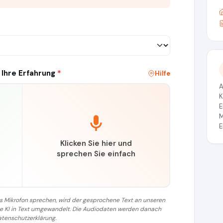
 Ihre Erfahrung
*
Hilfe
A
K
E
M
E
Klicken Sie hier und
sprechen Sie einfach
 das Mikrofon sprechen, wird der gesprochene Text an unseren
ine KI in Text umgewandelt. Die Audiodaten werden danach
atenschutzerklärung.