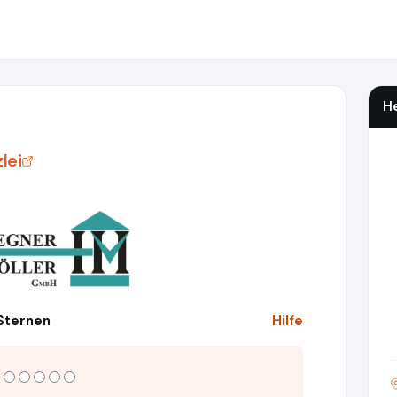
He
lei
 Sternen
Hilfe