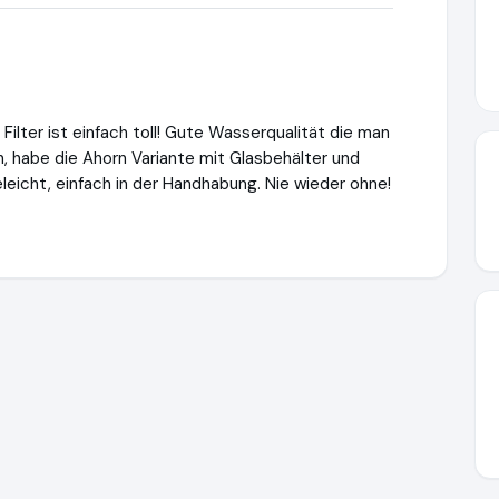
 Filter ist einfach toll! Gute Wasserqualität die man
, habe die Ahorn Variante mit Glasbehälter und
leicht, einfach in der Handhabung. Nie wieder ohne!
.de
https://www.ausgezeichnet.org/media/640b3652e78c7c22a