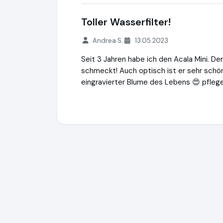
Toller Wasserfilter!
Andrea S.
13.05.2023
Seit 3 Jahren habe ich den Acala Mini. Der
schmeckt! Auch optisch ist er sehr schön
eingravierter Blume des Lebens 😍 pflege
Acala GmbH
http://www.acalawasserfilter