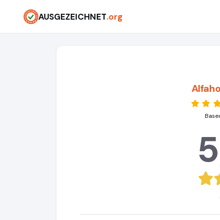
AUSGEZEICHNET
.org
Alfah
Based
5