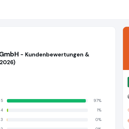
g GmbH
- Kundenbewertungen &
(2026)
5
97%
4
1%
3
0%