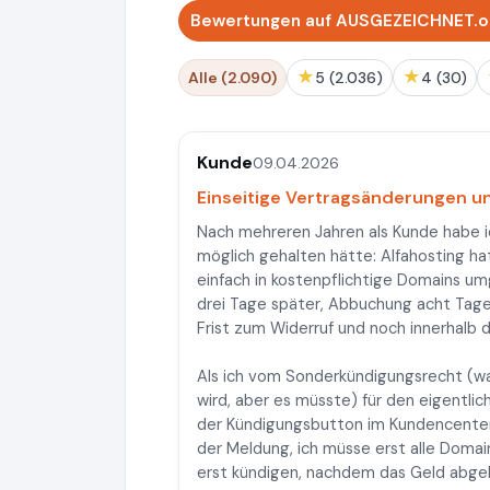
Bewertungen auf AUSGEZEICHNET.or
★
★
Alle (2.090)
5 (2.036)
4 (30)
Kunde
09.04.2026
Einseitige Vertragsänderungen u
Nach mehreren Jahren als Kunde habe ic
möglich gehalten hätte: Alfahosting ha
einfach in kostenpflichtige Domains 
drei Tage später, Abbuchung acht Tag
Frist zum Widerruf und noch innerhalb d
Als ich vom Sonderkündigungsrecht (wa
wird, aber es müsste) für den eigentl
der Kündigungsbutton im Kundencenter 
der Meldung, ich müsse erst alle Doma
erst kündigen, nachdem das Geld abgebu