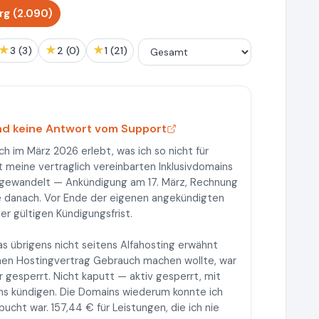
g (2.090)
★
★
★
3 (3)
2 (0)
1 (21)
nd keine Antwort vom Support
h im März 2026 erlebt, was ich so nicht für
t meine vertraglich vereinbarten Inklusivdomains
umgewandelt — Ankündigung am 17. März, Rechnung
e danach. Vor Ende der eigenen angekündigten
er gültigen Kündigungsfrist.
s übrigens nicht seitens Alfahosting erwähnt
ichen Hostingvertrag Gebrauch machen wollte, war
gesperrt. Nicht kaputt — aktiv gesperrt, mit
ins kündigen. Die Domains wiederum konnte ich
cht war. 157,44 € für Leistungen, die ich nie