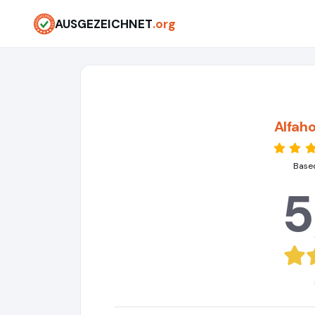
AUSGEZEICHNET
.org
Alfah
Based
5