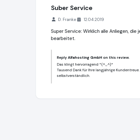
Suber Service
D. Franke
12.04.2019
Super Service: Wirklich alle Anliegen, di
bearbeitet.
Reply
Alfahosting GmbH
on this review.
Das klingt hervorragend *(^_^)*
Tausend Dank für Ihre langjährige Kundentreue.
selbstverständlich.
Alfahosting GmbH
https://alfahosting.de