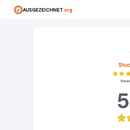
AUSGEZEICHNET
.org
Stu
Based
5