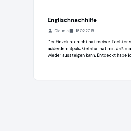
Englischnachhilfe
Claudia
16.02.2015
Der Einzelunterricht hat meiner Tochter 
außerdem Spaß. Gefallen hat mir, daß man
wieder aussteigen kann. Entdeckt habe ic
Studentenring
https://studentenring.de
h