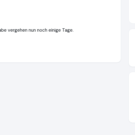
gabe vergehen nun noch einige Tage.
meyer e.K.
http://www.bookmeyer.de