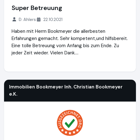
Super Betreuung
D. Ahlers
22.10.2021
Haben mit Herrn Bookmeyer die allerbesten
Erfahrungen gemacht. Sehr kompetent,und hilfsbereit.
Eine tolle Betreuung vom Anfang bis zum Ende. Zu
jeder Zeit wieder. Vielen Dank....
Immobilien Bookmeyer Inh. Christian Bookmeyer e.K.
http://
Immobilien Bookmeyer Inh. Christian Bookmeyer
e.K.