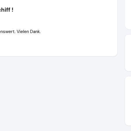
iff !
nswert. Vielen Dank.
/www.ausgezeichnet.org/media/694018f03a22fc6d6107222f