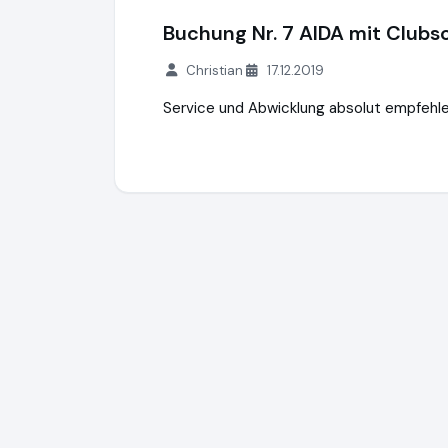
Buchung Nr. 7 AIDA mit Clubsch
Christian
17.12.2019
Service und Abwicklung absolut empfehle
Clubschiff.de
http://clubschiff.de
https:/