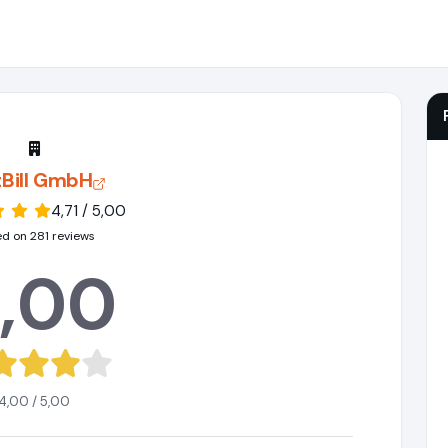
tBill GmbH
4,71 / 5,00
d on 281 reviews
,00
4,00 / 5,00