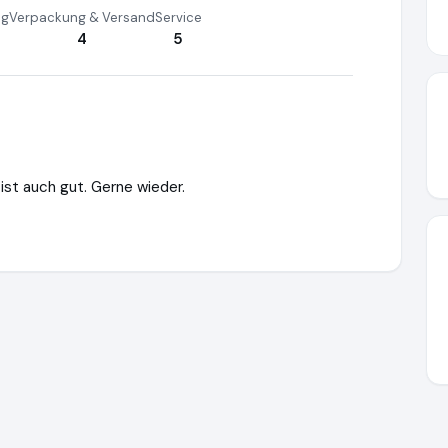
ng
Verpackung & Versand
Service
4
5
 ist auch gut. Gerne wieder.
/www.knethaken-shop.de