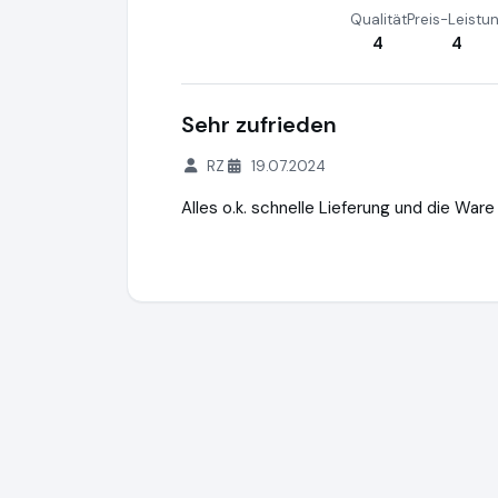
Qualität
Preis-Leistu
4
4
Sehr zufrieden
RZ
19.07.2024
Alles o.k. schnelle Lieferung und die Ware
Hubert & Piening Handels GmbH
https:/