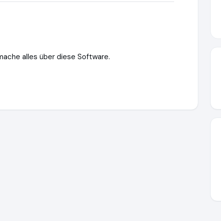
mache alles über diese Software.
ttps://www.ausgezeichnet.org/media/66f1b59d1a4dbe4fbd0718