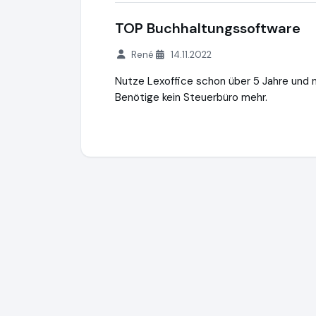
TOP Buchhaltungssoftware
René
14.11.2022
Nutze Lexoffice schon über 5 Jahre und 
Benötige kein Steuerbüro mehr.
Lexware Office
http://www.lexoffice.de
h