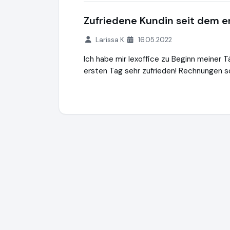
Zufriedene Kundin seit dem e
Larissa K.
16.05.2022
Ich habe mir lexoffice zu Beginn meiner T
ersten Tag sehr zufrieden! Rechnungen sc
Lexware Office
http://www.lexoffice.de
h