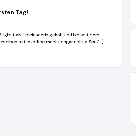
rsten Tag!
ätigkeit als Freelancerin geholt und bin seit dem
hreiben mit lexoffice macht sogar richtig Spaß :)
ttps://www.ausgezeichnet.org/media/66f1b59d1a4dbe4fbd0718