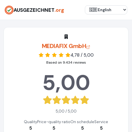
AUSGEZEICHNET
.org
MEDIAFIX GmbH
4,78 / 5,00
Based on 9.434 reviews
5,00
5,00 / 5,00
Quality
Price-quality ratio
On schedule
Service
5
5
5
5