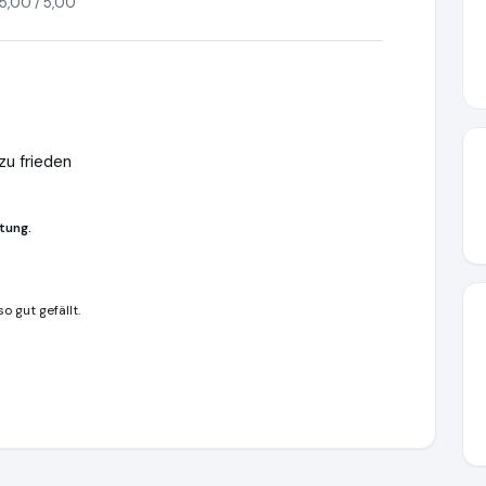
5,00 / 5,00
zu frieden
tung.
o gut gefällt.
e
https://www.ausgezeichnet.org/media/6786212b1ca053fffe04a