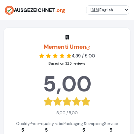
AUSGEZEICHNET
.org
Mementi Urnen
4,89 / 5,00
Based on 325 reviews
5,00
5,00 / 5,00
Quality
Price-quality ratio
Packaging & shipping
Service
5
5
5
5