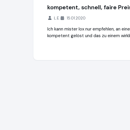
kompetent, schnell, faire Prei
L.E.
15.01.2020
Ich kann mister lox nur empfehlen, an ei
kompetent gelöst und das zu einem wirklic
mr.Lox | Rundum sicher fühlen
http://www.