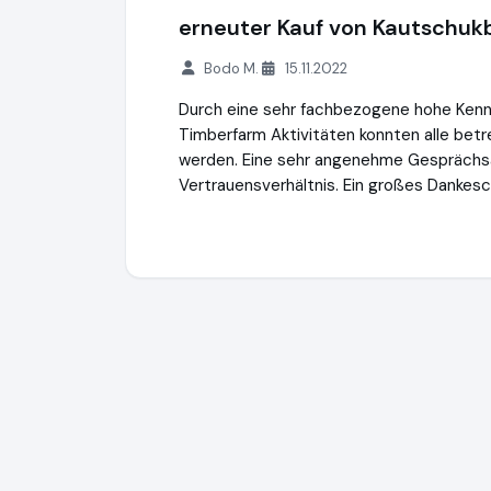
erneuter Kauf von Kautschu
Bodo M.
15.11.2022
Durch eine sehr fachbezogene hohe Kennt
Timberfarm Aktivitäten konnten alle betr
werden. Eine sehr angenehme Gesprächsa
Vertrauensverhältnis. Ein großes Dankesc
Timberfarm GmbH
http://www.timberfar