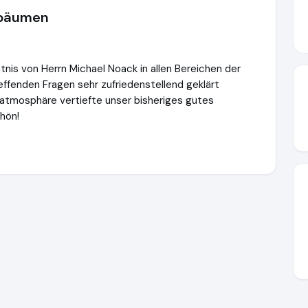
kbäumen
nis von Herrn Michael Noack in allen Bereichen der
effenden Fragen sehr zufriedenstellend geklärt
tmosphäre vertiefte unser bisheriges gutes
hön!
m-gmbh.de