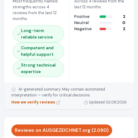
Most frequently named
Across 4 reviews from the
strengths across 4
last 12 months.
reviews from the last 12
Positive
2
months.
Neutral
0
Negative
2
Long-term
reliable service
Competent and
helpful support
Strong technical
expertise
AI-generated summary. May contain automated
interpretation — verify for critical decisions.
How we verify reviews
Updated 02.08.2026
Reviews on AUSGEZEICHNET.org (2.090)