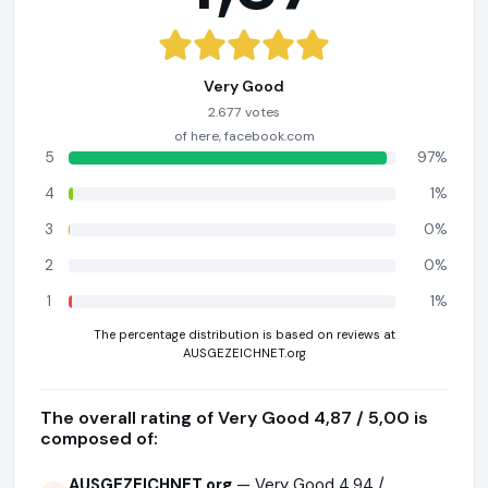
Very Good
2.677 votes
of here, facebook.com
5
97%
4
1%
3
0%
2
0%
1
1%
The percentage distribution is based on reviews at
AUSGEZEICHNET.org
The overall rating of Very Good 4,87 / 5,00 is
composed of:
AUSGEZEICHNET.org
— Very Good 4,94 /