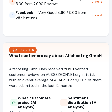
view →
★
5,00 from 2.090 Reviews
Facebook
— Very Good 4,60 / 5,00 from
view →
F
587 Reviews
AI INSIGHTS
What customers say about Alfahosting GmbH
Alfahosting GmbH has received
2090
verified
customer reviews on AUSGEZEICHNET.org in total,
with an overall average of
4,94
out of 5,00. 4 of them
were submitted in the last 12 months.
What customers
Sentiment
praise (AI
distribution (AI
analysis)
analysis)