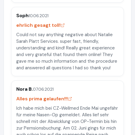
Soph
10.06.2021
ehrlich gesagt toll!
Could not say anything negative about Natalie
Sarah Platt Services. super fast, friendly,
understanding and kind! Really great experience
and very grateful that found them online! They
gave me so much information and the procedure
and answered all questions I had so thank you!
Nora B.
07.06.2021
Alles prima gelaufen!!!
Ich habe mich bei CZ-Wellmed Ende Mai ungefähr
für meine Nasen-Op gemeldet. Alles lief sehr
schnell mit der Abwicklung von OP-Termin bis hin
zur Pernsionsbuchung. Am 02. Juni gings für mich
auch schon los auf die spannende Reise nach