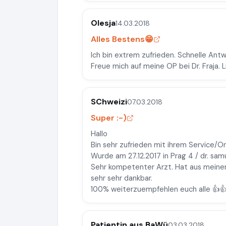
Olesja
14.03.2018
Alles Bestens😁
Ich bin extrem zufrieden. Schnelle Antw
Freue mich auf meine OP bei Dr. Fraja. 
SChweizi
07.03.2018
Super :-)
Hallo
Bin sehr zufrieden mit ihrem Service/Or
Wurde am 27.12.2017 in Prag 4 / dr. sam
Sehr kompetenter Arzt. Hat aus meinen
sehr sehr dankbar.
100% weiterzuempfehlen euch alle 👍👍
Patientin aus BaWü
03.03.2018