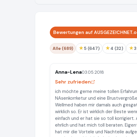
Bewertungen auf AUSGEZEICHNET.o
★
★
★
Alle (689)
5 (647)
4 (32)
Anna-Lena
03.05.2018
Sehr zufrieden
ich möchte gerne meine tollen Erfahrung
NAsenkorrketur und eine Brustvergrößer
Wellmed haben mir damals auch gesgat Dr.
wirklich so. Er ist wirklich der Beste 
einfach und er hat sie so toll korrigier
ehrlich und hat mich toll beraten. Eigen
hat mir die Vortele und Nachteile auf