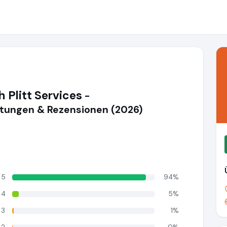
h Plitt Services
-
ungen & Rezensionen (2026)
5
94%
4
5%
3
1%