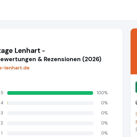
age Lenhart
-
ewertungen & Rezensionen (2026)
-lenhart.de
5
100%
4
0%
3
0%
2
0%
1
0%