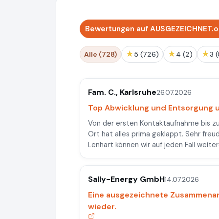
Bewertungen auf AUSGEZEICHNET.or
★
★
★
Alle (728)
5 (726)
4 (2)
3
Fam. C., Karlsruhe
26.07.2026
Top Abwicklung und Entsorgung u
Von der ersten Kontaktaufnahme bis zu
Ort hat alles prima geklappt. Sehr freu
Lenhart können wir auf jeden Fall weite
Sally-Energy GmbH
14.07.2026
Eine ausgezeichnete Zusammenarb
wieder.