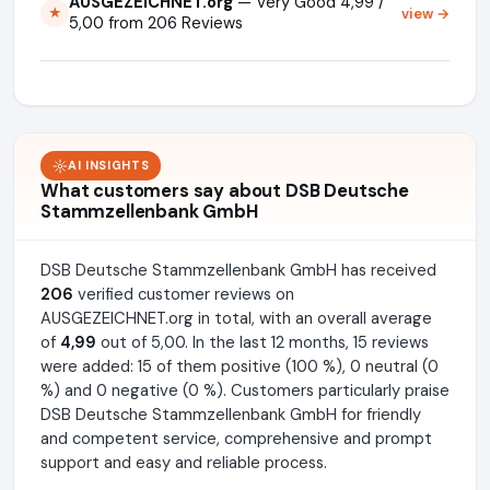
AUSGEZEICHNET.org
— Very Good 4,99 /
view →
★
5,00 from 206 Reviews
AI INSIGHTS
What customers say about DSB Deutsche
Stammzellenbank GmbH
DSB Deutsche Stammzellenbank GmbH has received
206
verified customer reviews on
AUSGEZEICHNET.org in total, with an overall average
of
4,99
out of 5,00. In the last 12 months, 15 reviews
were added: 15 of them positive (100 %), 0 neutral (0
%) and 0 negative (0 %). Customers particularly praise
DSB Deutsche Stammzellenbank GmbH for friendly
and competent service, comprehensive and prompt
support and easy and reliable process.