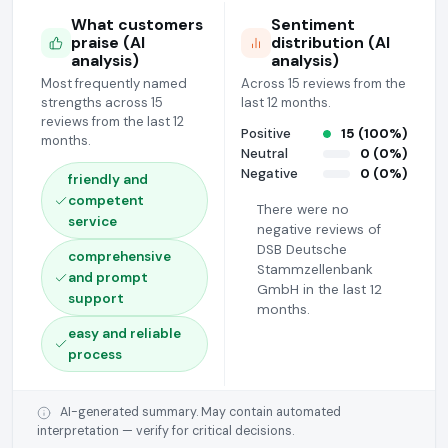
What customers
Sentiment
praise (AI
distribution (AI
analysis)
analysis)
Most frequently named
Across 15 reviews from the
strengths across 15
last 12 months.
reviews from the last 12
Positive
15 (100%)
months.
Neutral
0 (0%)
Negative
0 (0%)
friendly and
competent
There were no
service
negative reviews of
DSB Deutsche
comprehensive
Stammzellenbank
and prompt
GmbH in the last 12
support
months.
easy and reliable
process
AI-generated summary. May contain automated
interpretation — verify for critical decisions.