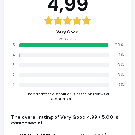
4,99
Very Good
206 votes
5
99%
4
1%
3
0%
2
0%
1
0%
The percentage distribution is based on reviews at
AUSGEZEICHNET.org
The overall rating of Very Good 4,99 / 5,00 is
composed of: