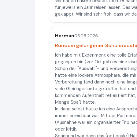
Wir haben unsere beiden Töchter nach
für jeweils ein Jahr reisen lassen. Das 
geklappt. Wir sind sehr froh, dass wir 
Herman
06.05.2025
Rundum gelungener Schülerausta
Ich habe mit Experiment eine tolle Erfah
gegangen bin (vor Ort gab es eine irisc
Schon der "Auswahl"- und Vorbereitun
hatte eine lockere Atmosphäre, die mi
Vorbereitung fand dann noch eine lang
viele Gleichgesinnte getroffen hat und
kommenden Aufenthalt reflektiert hat,
Menge Spaß hatte.
In Irland selbst hatte ich eine Ansprec
immer erreichbar war. Mit der Partnero
(Ausnahne war ein organisierter Trip na
oder Kritik.
Spannend war dann das (optionale) Nac