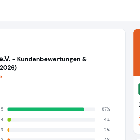
e.V.
- Kundenbewertungen &
(2026)
e
5
87%
4
4%
3
2%