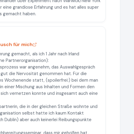
einander über Experiment nach Warwick/New York
war eine grandiose Erfahrung und es hat alles super
das gemacht haben.
usch für mich
rung gemacht, als ich 1 Jahr nach Irland
he Partnerorganisation):
gsprozess war angenehm, das Auswahlgespräch
r gut die Nervosität genommen hat. Für die
es Wochenende statt, (spoilerfrei:) bei dem man
 in einer Mischung aus Inhalten und Formen den
 sich vernetzen konnte und insgesamt auch eine
hpartnerin, die in der gleichen Straße wohnte und
rganisation selbst hatte ich kaum Kontakt
ch Dublin) aber auch keinerlei Reibungspunkte
hbereitungsseminar, dass mir geholfen hat,