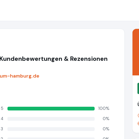
 Kundenbewertungen & Rezensionen
rum-hamburg.de
5
100%
4
0%
3
0%