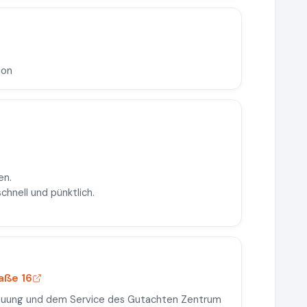
hon
en.
chnell und pünktlich.
aße 16
treuung und dem Service des Gutachten Zentrum