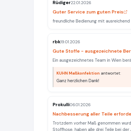
Rüdiger
22.01.2026
Guter Service zum guten Preis
freundliche Bedienung mit ausreichend
rbk
19.01.2026
Gute Stoffe - ausgezeichnete Be
Ein ausgezeichnetes Team in Wien ber
KUHN Maßkonfektion
antwortet:
Ganz herzlichen Dank!
Prokulli
06.01.2026
Nachbesserung aller Teile erforde
Trotzdem vorher Maß genommen wurde
Stoffhose, haben alle drei Teile bei de