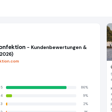
nfektion
- Kundenbewertungen &
(2026)
ktion.com
5
86%
4
9%
3
2%