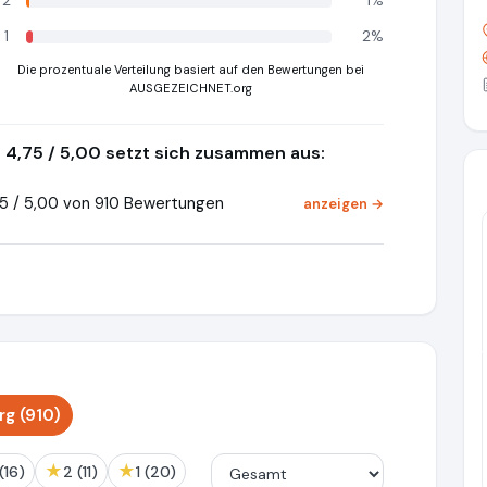
2
1%
1
2%
Die prozentuale Verteilung basiert auf den Bewertungen bei
AUSGEZEICHNET.org
4,75 / 5,00 setzt sich zusammen aus:
5 / 5,00 von 910 Bewertungen
anzeigen →
Pr
g (910)
★
★
3 (16)
2 (11)
1 (20)