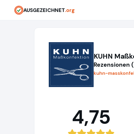
AUSGEZEICHNET
.org
KUHN Maßko
Rezensionen 
kuhn-masskonfe
4,75