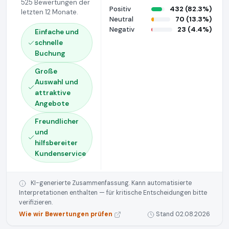
525 Bewertungen der
Positiv
432 (82.3%)
letzten 12 Monate.
Neutral
70 (13.3%)
Negativ
23 (4.4%)
Einfache und
schnelle
Buchung
Große
Auswahl und
attraktive
Angebote
Freundlicher
und
hilfsbereiter
Kundenservice
KI-generierte Zusammenfassung. Kann automatisierte
Interpretationen enthalten — für kritische Entscheidungen bitte
verifizieren.
Wie wir Bewertungen prüfen
Stand 02.08.2026