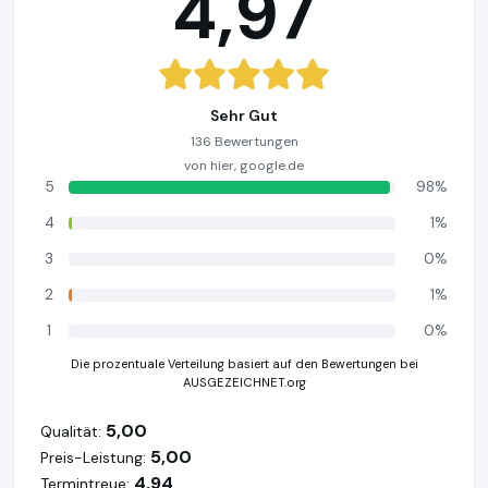
4,97
Sehr Gut
136 Bewertungen
von hier, google.de
5
98%
4
1%
3
0%
2
1%
1
0%
Die prozentuale Verteilung basiert auf den Bewertungen bei
AUSGEZEICHNET.org
5,00
Qualität:
5,00
Preis-Leistung:
4,94
Termintreue: