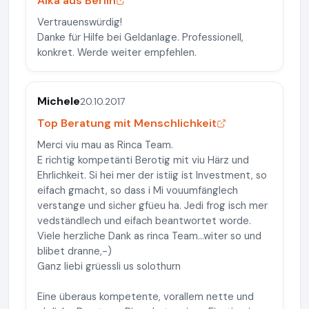
Alka aus Berlin
Vertrauenswürdig!
Danke für Hilfe bei Geldanlage. Professionell,
konkret. Werde weiter empfehlen.
Michele
20.10.2017
Top Beratung mit Menschlichkeit
Merci viu mau as Rinca Team.
E richtig kompetänti Berotig mit viu Härz und
Ehrlichkeit. Si hei mer der istiig ist Investment, so
eifach gmacht, so dass i Mi vouumfänglech
verstange und sicher gfüeu ha. Jedi frog isch mer
vedständlech und eifach beantwortet worde.
Viele herzliche Dank as rinca Team...witer so und
blibet dranne,-)
Ganz liebi grüessli us solothurn
Eine überaus kompetente, vorallem nette und