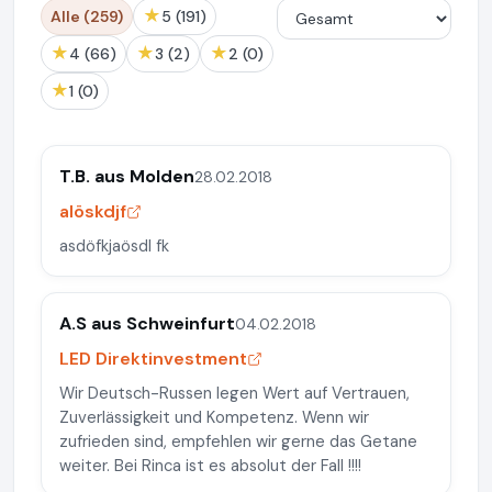
★
Alle (259)
5 (191)
★
★
★
4 (66)
3 (2)
2 (0)
★
1 (0)
T.B. aus Molden
28.02.2018
alöskdjf
asdöfkjaösdl fk
A.S aus Schweinfurt
04.02.2018
LED Direktinvestment
Wir Deutsch-Russen legen Wert auf Vertrauen,
Zuverlässigkeit und Kompetenz. Wenn wir
zufrieden sind, empfehlen wir gerne das Getane
weiter. Bei Rinca ist es absolut der Fall !!!!