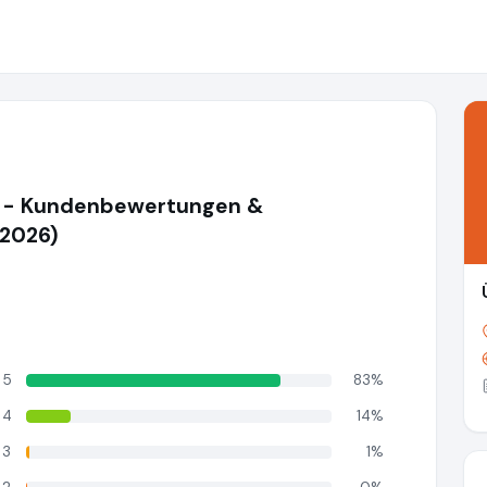
r
- Kundenbewertungen &
(2026)
5
83%
4
14%
3
1%