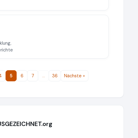
klung,
richte
4
5
6
7
…
36
Nächste »
AUSGEZEICHNET.org