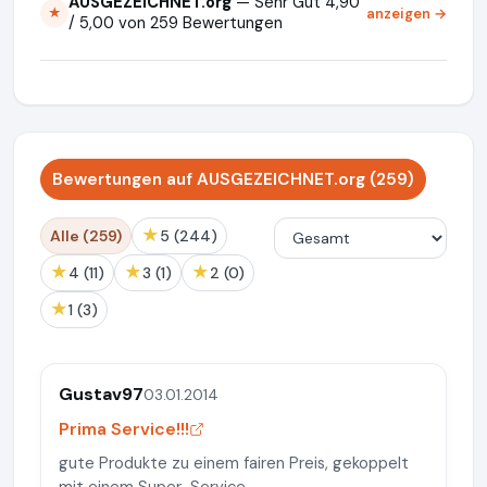
AUSGEZEICHNET.org
— Sehr Gut 4,90
anzeigen →
★
/ 5,00 von 259 Bewertungen
Bewertungen auf AUSGEZEICHNET.org (259)
★
Alle (259)
5 (244)
★
★
★
4 (11)
3 (1)
2 (0)
★
1 (3)
Gustav97
03.01.2014
Prima Service!!!
gute Produkte zu einem fairen Preis, gekoppelt