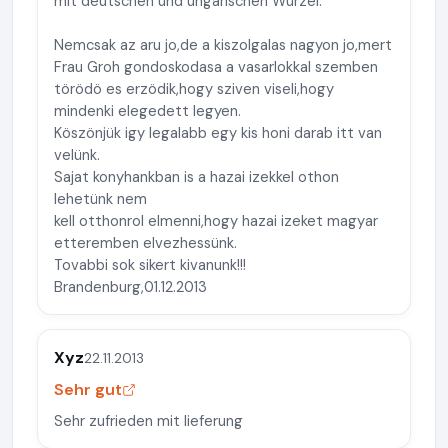
mit deutschen und ungarischen Wurzel.
Nemcsak az aru jo,de a kiszolgalas nagyon jo,mert
Frau Groh gondoskodasa a vasarlokkal szemben
törödö es erzödik,hogy sziven viseli,hogy
mindenki elegedett legyen.
Köszönjük igy legalabb egy kis honi darab itt van
velünk.
Sajat konyhankban is a hazai izekkel othon
lehetünk nem
kell otthonrol elmenni,hogy hazai izeket magyar
etteremben elvezhessünk.
Tovabbi sok sikert kivanunk!!!
Brandenburg,01.12.2013
Xyz
22.11.2013
Sehr gut
Sehr zufrieden mit lieferung