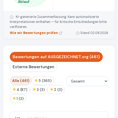
Ablauf
KI-generierte Zusammenfassung. Kann automatisierte
Interpretationen enthalten — für kritische Entscheidungen bitte
verifizieren.
Wie wir Bewertungen prüfen
Stand 02.08.2026
Bewertungen auf AUSGEZEICHNET.org (461)
Externe Bewertungen
★
Alle (461)
5 (365)
★
★
★
4 (87)
3 (3)
2 (3)
★
1 (3)