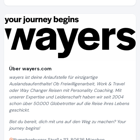
Über wayers.com
wayers ist deine Anlaufstelle für einzigartige
Auslandsaufenthalte! Ob Freiwilligenarbeit, Work & Travel
oder Way Changer Reisen mit Personality Coaching. Mit
unserer Expertise und Leidenschaft haben wir seit 2004
schon über 50.000 Globetrotter auf die Reise ihres Lebens
geschickt.
Bist du bereit, dich mit uns auf den Weg zu machen? Your
journey begins!
Nymphenburger Straße 113, 80636 München