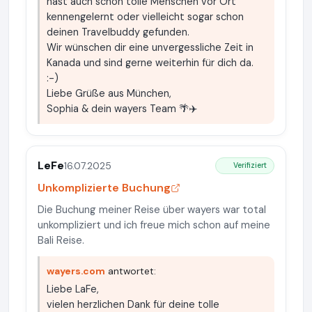
hast auch schon tolle Menschen vor Ort
kennengelernt oder vielleicht sogar schon
deinen Travelbuddy gefunden.
Wir wünschen dir eine unvergessliche Zeit in
Kanada und sind gerne weiterhin für dich da.
:-)
Liebe Grüße aus München,
Sophia & dein wayers Team 🌴✈️
LeFe
16.07.2025
Verifiziert
Unkomplizierte Buchung
Die Buchung meiner Reise über wayers war total
unkompliziert und ich freue mich schon auf meine
Bali Reise.
wayers.com
antwortet:
Liebe LaFe,
vielen herzlichen Dank für deine tolle