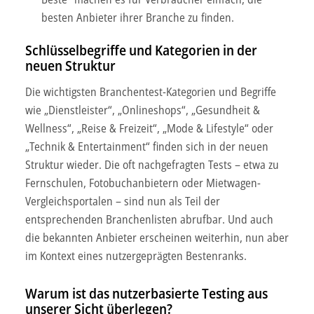
soziale Medien, Werbung und Analysen weiter. Unsere
besten Anbieter ihrer Branche zu finden.
Partner führen diese Informationen möglicherweise mit
Schlüsselbegriffe und Kategorien in der
weiteren Daten zusammen, die Sie ihnen bereitgestellt
neuen Struktur
haben oder die sie im Rahmen Ihrer Nutzung der Dienste
gesammelt haben.
Die wichtigsten Branchentest-Kategorien und Begriffe
wie „Dienstleister“, „Onlineshops“, „Gesundheit &
Unsere Datenschutzerklärung finden sie
hier
.
Wellness“, „Reise & Freizeit“, „Mode & Lifestyle“ oder
„Technik & Entertainment“ finden sich in der neuen
Struktur wieder. Die oft nachgefragten Tests – etwa zu
Fernschulen, Fotobuchanbietern oder Mietwagen-
Vergleichsportalen – sind nun als Teil der
entsprechenden Branchenlisten abrufbar. Und auch
die bekannten Anbieter erscheinen weiterhin, nun aber
im Kontext eines nutzergeprägten Bestenranks.
Warum ist das nutzerbasierte Testing aus
unserer Sicht überlegen?