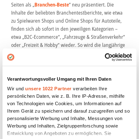
Seiten als „
Branchen-Beste
“ neu präsentiert. Die
Inhalte der beliebten Branchentestberichte, wie etwa
zu Spielwaren Shops und Online Shops für Autoteile,
finden sich ab sofort in den jeweiligen Kategorien –
etwa „B2C-Ecommerce“, „Fahrzeuge & Straßenverkehr“
oder „Freizeit & Hobby“ wieder. So wird die langjährige
Bewertungserfahrung direkt integriert und die
Orientierung erleichtert.
Was ändert sich und wo liegen die Vorteile?
Verantwortungsvoller Umgang mit Ihren Daten
Im Vergleich zu den früheren Verfahren, bei denen das
Wir und
unsere 1022 Partner
verarbeiten Ihre
persönlichen Daten, wie z. B. Ihre IP-Adresse, mithilfe
Team von AUSGEZEICHNET.org die Anbieter selbst
von Technologien wie Cookies, um Informationen auf
getestet hat, steht nun ein nutzerbasiertes Ranking im
Ihrem Gerät zu speichern und darauf zuzugreifen und so
Vordergrund. Das bedeutet: Die Bewertungen und
personalisierte Werbung und Inhalte, Messungen von
Erfahrungen echter Kunden fließen direkt in die
Werbung und Inhalten, Zielgruppenforschung sowie
Bestenlisten der jeweiligen Kategorie ein. Der Wechsel
Entwicklung von Angeboten zu ermöglichen. Sie
von Team-Testing zu User-basiertem Testing ist ein