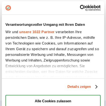
Oder suchen Sie nach vertrauenswürdigen
Unternehmen in einer bestimmten Branche? Unsere
Verantwortungsvoller Umgang mit Ihren Daten
„Branchenbeste“-Funktion
macht es Ihnen leicht, den
Wir und
unsere 1022 Partner
verarbeiten Ihre
am besten bewerteten Anbieter zu finden. Ob
persönlichen Daten, wie z. B. Ihre IP-Adresse, mithilfe
Handwerker, Onlineshop oder Dienstleister – wir zeigen
von Technologien wie Cookies, um Informationen auf
Ihnen, wem andere Kunden vertrauen.
Ihrem Gerät zu speichern und darauf zuzugreifen und so
personalisierte Werbung und Inhalte, Messungen von
Werbung und Inhalten, Zielgruppenforschung sowie
Entwicklung von Angeboten zu ermöglichen. Sie
Branchen-Beste finden
entscheiden darüber, wer Ihre Daten für welche Zwecke
nutzt. Sie können Ihre Einwilligung jederzeit über die
Die besten Anbieter finden
Cookie-Erklärung oder durch Klicken auf das Privacy
Details zeigen
Trigger Symbol ändern oder widerrufen
Wenn Sie es erlauben, würden wir auch gerne:
Alle Cookies zulassen