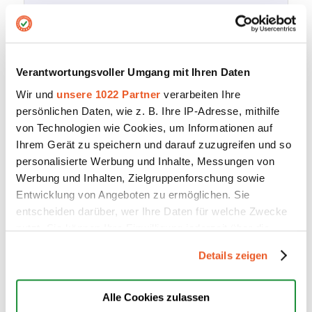
Verantwortungsvoller Umgang mit Ihren Daten
Wir und
unsere 1022 Partner
verarbeiten Ihre
persönlichen Daten, wie z. B. Ihre IP-Adresse, mithilfe
von Technologien wie Cookies, um Informationen auf
Ihrem Gerät zu speichern und darauf zuzugreifen und so
personalisierte Werbung und Inhalte, Messungen von
Werbung und Inhalten, Zielgruppenforschung sowie
Entwicklung von Angeboten zu ermöglichen. Sie
Weitere Optionen
entscheiden darüber, wer Ihre Daten für welche Zwecke
Hier können Sie die Inhalte unserer Website
nutzt. Sie können Ihre Einwilligung jederzeit über die
durchsuchen.
Cookie-Erklärung oder durch Klicken auf das Privacy
Details zeigen
Trigger Symbol ändern oder widerrufen
Wenn Sie es erlauben, würden wir auch gerne:
Alle Cookies zulassen
Hier können Sie mit uns
Kontakt
aufnehmen.