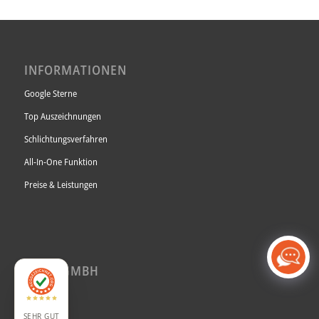
INFORMATIONEN
Google Sterne
Top Auszeichnungen
Schlichtungsverfahren
All-In-One Funktion
Preise & Leistungen
AUBII GMBH
Über uns
Jobs
SEHR GUT