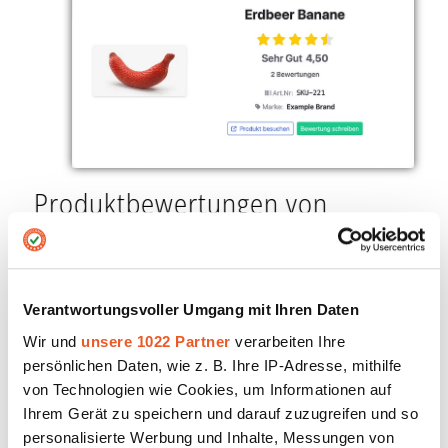
Produktbewertungen von
AUSGEZEICHNET.org
Das Add-on für Online-Shops und Dienstleister.
Organische Sterne in den Suchergebnissen – für
Verantwortungsvoller Umgang mit Ihren Daten
Shops und Dienstleister.
Wir und
unsere 1022 Partner
verarbeiten Ihre
Insbesondere für Online-Shops sind
Produktbewertungen – also Bewertungen, die nicht
persönlichen Daten, wie z. B. Ihre IP-Adresse, mithilfe
für den Shop selbst sondern spezifisch für ein
von Technologien wie Cookies, um Informationen auf
Produkt abgegeben werden, unverzichtbar.
Ihrem Gerät zu speichern und darauf zuzugreifen und so
USGEZEICHNET.org bietet Produktbewrtung mit State-
personalisierte Werbung und Inhalte, Messungen von
of-the-Art Widgets und Management Interface an.