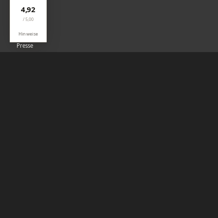
4,92
Partner
/ 5,00
Kontakt
Hinweise
Presse
SERVICE
Hilfe-Center
FAQ
AGB
Datenschutz
Impressum