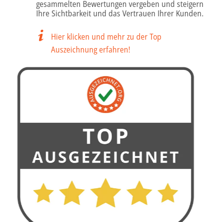
zu können und die Zugriffe auf unsere Website zu
gesammelten Bewertungen vergeben und steigern
Ihre Sichtbarkeit und das Vertrauen Ihrer Kunden.
analysieren. Außerdem geben wir Informationen zu Ihrer
Verwendung unserer Website an unsere Partner für
Hier klicken und mehr zu der Top
soziale Medien, Werbung und Analysen weiter. Unsere
Auszeichnung erfahren!
Partner führen diese Informationen möglicherweise mit
weiteren Daten zusammen, die Sie ihnen bereitgestellt
haben oder die sie im Rahmen Ihrer Nutzung der Dienste
gesammelt haben.
Unsere Datenschutzerklärung finden sie
hier
.